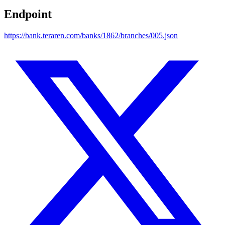
Endpoint
https://bank.teraren.com/banks/1862/branches/005.json