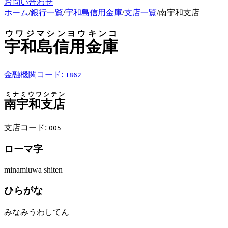
お問い合わせ
ホーム
/
銀行一覧
/
宇和島信用金庫
/
支店一覧
/
南宇和支店
ウワジマシンヨウキンコ
宇和島信用金庫
金融機関コード:
1862
ミナミウワシテン
南宇和支店
支店コード:
005
ローマ字
minamiuwa shiten
ひらがな
みなみうわしてん