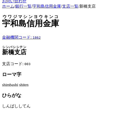
お問い合わせ
ホーム
/
銀行一覧
/
宇和島信用金庫
/
支店一覧
/
新橋支店
ウワジマシンヨウキンコ
宇和島信用金庫
金融機関コード:
1862
シンバシシテン
新橋支店
支店コード:
003
ローマ字
shimbashi shiten
ひらがな
しんばししてん