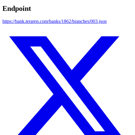
Endpoint
https://bank.teraren.com/banks/1862/branches/003.json