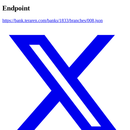
Endpoint
https://bank.teraren.com/banks/1833/branches/008.json