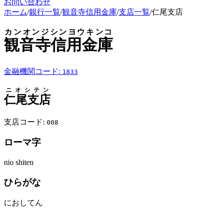
お問い合わせ
ホーム
/
銀行一覧
/
観音寺信用金庫
/
支店一覧
/
仁尾支店
カンオンジシンヨウキンコ
観音寺信用金庫
金融機関コード:
1833
ニオシテン
仁尾支店
支店コード:
008
ローマ字
nio shiten
ひらがな
におしてん