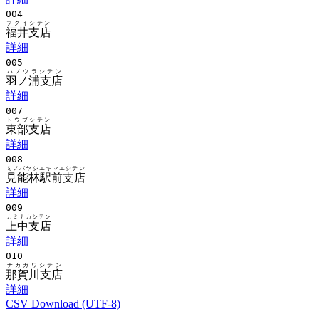
004
フクイシテン
福井支店
詳細
005
ハノウラシテン
羽ノ浦支店
詳細
007
トウブシテン
東部支店
詳細
008
ミノバヤシエキマエシテン
見能林駅前支店
詳細
009
カミナカシテン
上中支店
詳細
010
ナカガワシテン
那賀川支店
詳細
CSV Download (UTF-8)