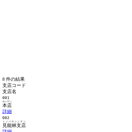
8 件の結果
支店コード
支店名
001
ホンテン
本店
詳細
002
ミノバヤシシテン
見能林支店
詳細