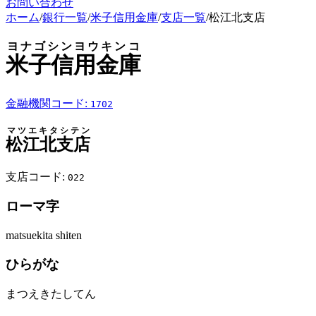
お問い合わせ
ホーム
/
銀行一覧
/
米子信用金庫
/
支店一覧
/
松江北支店
ヨナゴシンヨウキンコ
米子信用金庫
金融機関コード:
1702
マツエキタシテン
松江北支店
支店コード:
022
ローマ字
matsuekita shiten
ひらがな
まつえきたしてん