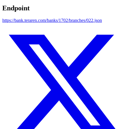
Endpoint
https://bank.teraren.com/banks/1702/branches/022.json