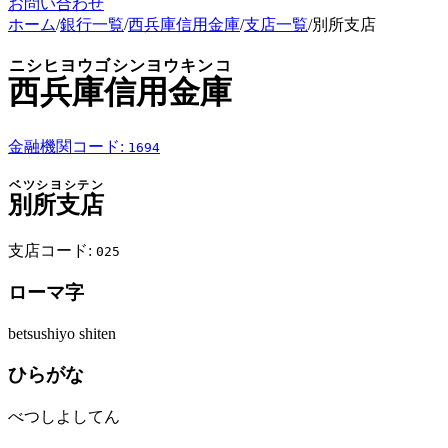
お問い合わせ
ホーム
/
銀行一覧
/
西兵庫信用金庫
/
支店一覧
/
別所支店
ニシヒヨウゴシンヨウキンコ
西兵庫信用金庫
金融機関コード:
1694
ベツシヨシテン
別所支店
支店コード:
025
ローマ字
betsushiyo shiten
ひらがな
べつしよしてん