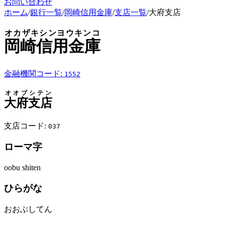
お問い合わせ
ホーム
/
銀行一覧
/
岡崎信用金庫
/
支店一覧
/
大府支店
オカザキシンヨウキンコ
岡崎信用金庫
金融機関コード:
1552
オオブシテン
大府支店
支店コード:
037
ローマ字
oobu shiten
ひらがな
おおぶしてん