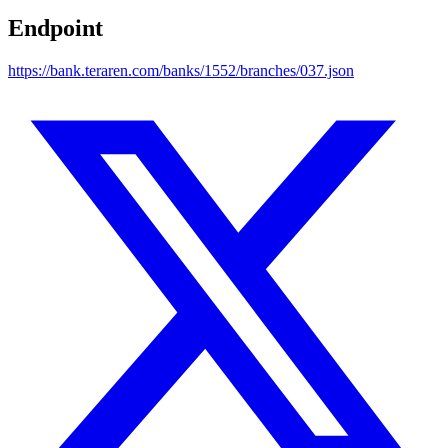
Endpoint
https://bank.teraren.com/banks/1552/branches/037.json