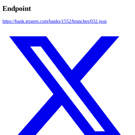
Endpoint
https://bank.teraren.com/banks/1552/branches/032.json