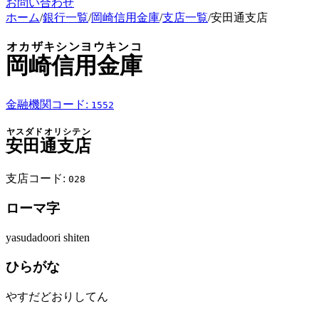
お問い合わせ
ホーム
/
銀行一覧
/
岡崎信用金庫
/
支店一覧
/
安田通支店
オカザキシンヨウキンコ
岡崎信用金庫
金融機関コード:
1552
ヤスダドオリシテン
安田通支店
支店コード:
028
ローマ字
yasudadoori shiten
ひらがな
やすだどおりしてん