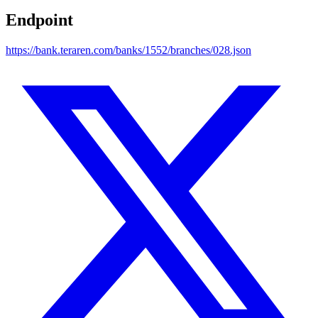
Endpoint
https://bank.teraren.com/banks/1552/branches/028.json