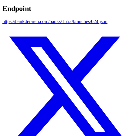
Endpoint
https://bank.teraren.com/banks/1552/branches/024.json