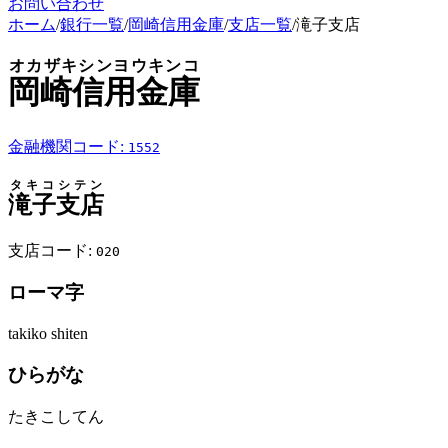
お問い合わせ
ホーム
/
銀行一覧
/
岡崎信用金庫
/
支店一覧
/
滝子支店
オカザキシンヨウキンコ
岡崎信用金庫
金融機関コード:
1552
タキコシテン
滝子支店
支店コード:
020
ローマ字
takiko shiten
ひらがな
たきこしてん