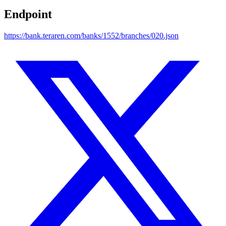
Endpoint
https://bank.teraren.com/banks/1552/branches/020.json