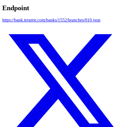
Endpoint
https://bank.teraren.com/banks/1552/branches/010.json