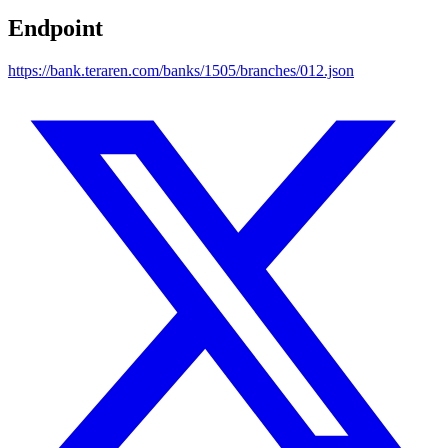
Endpoint
https://bank.teraren.com/banks/1505/branches/012.json