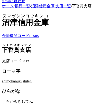
お問い合わせ
ホーム
/
銀行一覧
/
沼津信用金庫
/
支店一覧
/
下香貫支店
ヌマヅシンヨウキンコ
沼津信用金庫
金融機関コード:
1505
シモカヌキシテン
下香貫支店
支店コード:
012
ローマ字
shimokanuki shiten
ひらがな
しもかぬきしてん