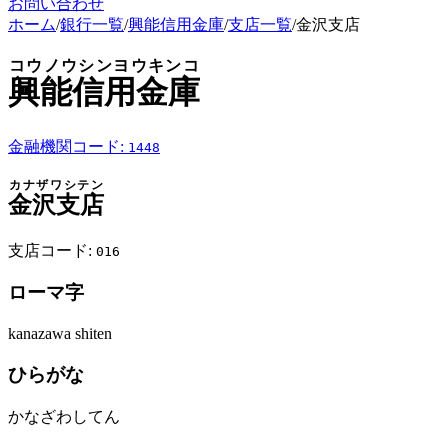
お問い合わせ
ホーム
/
銀行一覧
/
興能信用金庫
/
支店一覧
/
金沢支店
コウノウシンヨウキンコ
興能信用金庫
金融機関コード:
1448
カナザワシテン
金沢支店
支店コード:
016
ローマ字
kanazawa shiten
ひらがな
かなざわしてん