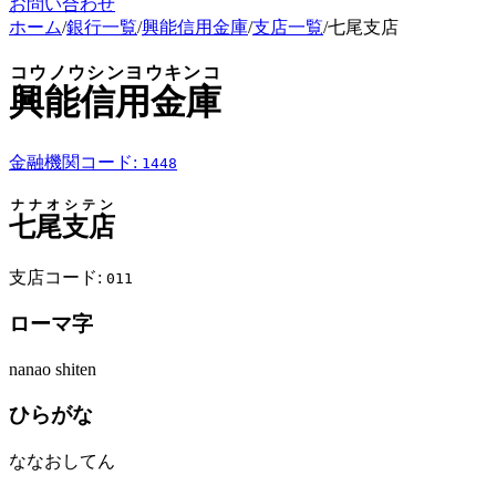
お問い合わせ
ホーム
/
銀行一覧
/
興能信用金庫
/
支店一覧
/
七尾支店
コウノウシンヨウキンコ
興能信用金庫
金融機関コード:
1448
ナナオシテン
七尾支店
支店コード:
011
ローマ字
nanao shiten
ひらがな
ななおしてん