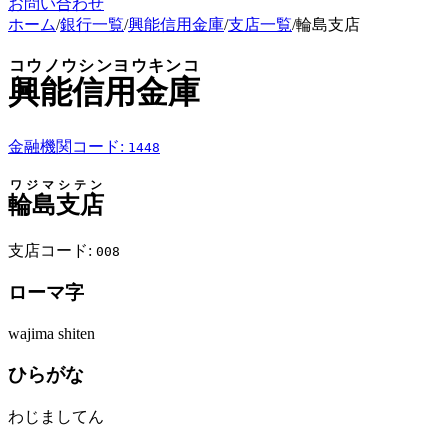
お問い合わせ
ホーム
/
銀行一覧
/
興能信用金庫
/
支店一覧
/
輪島支店
コウノウシンヨウキンコ
興能信用金庫
金融機関コード:
1448
ワジマシテン
輪島支店
支店コード:
008
ローマ字
wajima shiten
ひらがな
わじましてん