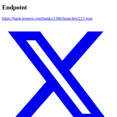
Endpoint
https://bank.teraren.com/banks/1386/branches/223.json