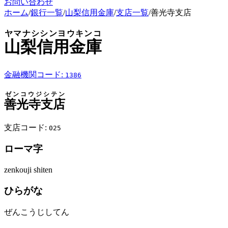
お問い合わせ
ホーム
/
銀行一覧
/
山梨信用金庫
/
支店一覧
/
善光寺支店
ヤマナシシンヨウキンコ
山梨信用金庫
金融機関コード:
1386
ゼンコウジシテン
善光寺支店
支店コード:
025
ローマ字
zenkouji shiten
ひらがな
ぜんこうじしてん