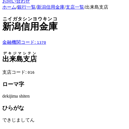
お問い合わせ
ホーム
/
銀行一覧
/
新潟信用金庫
/
支店一覧
/
出来島支店
ニイガタシンヨウキンコ
新潟信用金庫
金融機関コード:
1370
デキジマシテン
出来島支店
支店コード:
016
ローマ字
dekijima shiten
ひらがな
できじましてん