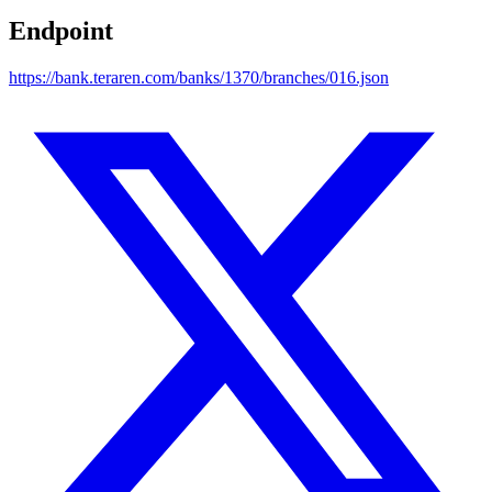
Endpoint
https://bank.teraren.com/banks/1370/branches/016.json