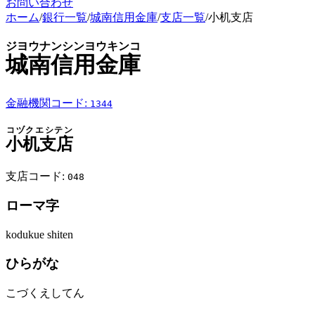
お問い合わせ
ホーム
/
銀行一覧
/
城南信用金庫
/
支店一覧
/
小机支店
ジヨウナンシンヨウキンコ
城南信用金庫
金融機関コード:
1344
コヅクエシテン
小机支店
支店コード:
048
ローマ字
kodukue shiten
ひらがな
こづくえしてん