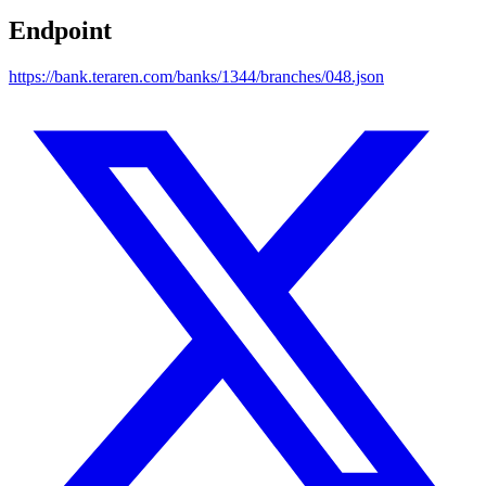
Endpoint
https://bank.teraren.com/banks/1344/branches/048.json