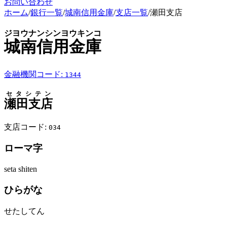
お問い合わせ
ホーム
/
銀行一覧
/
城南信用金庫
/
支店一覧
/
瀬田支店
ジヨウナンシンヨウキンコ
城南信用金庫
金融機関コード:
1344
セタシテン
瀬田支店
支店コード:
034
ローマ字
seta shiten
ひらがな
せたしてん