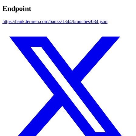
Endpoint
https://bank.teraren.com/banks/1344/branches/034.json