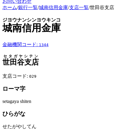
お問い合わせ
ホーム
/
銀行一覧
/
城南信用金庫
/
支店一覧
/
世田谷支店
ジヨウナンシンヨウキンコ
城南信用金庫
金融機関コード:
1344
セタガヤシテン
世田谷支店
支店コード:
029
ローマ字
setagaya shiten
ひらがな
せたがやしてん