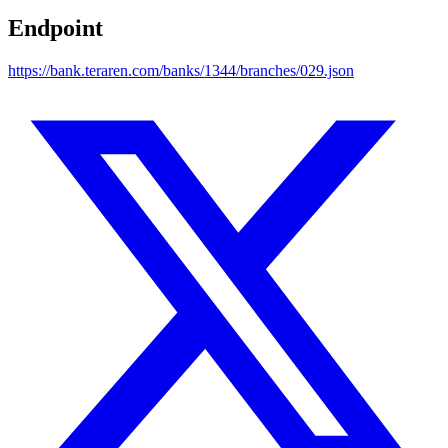
Endpoint
https://bank.teraren.com/banks/1344/branches/029.json