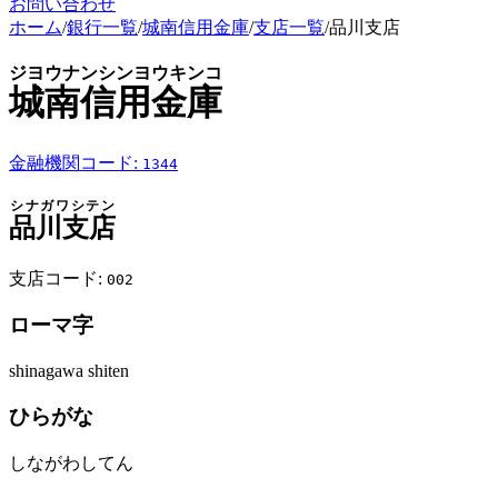
お問い合わせ
ホーム
/
銀行一覧
/
城南信用金庫
/
支店一覧
/
品川支店
ジヨウナンシンヨウキンコ
城南信用金庫
金融機関コード:
1344
シナガワシテン
品川支店
支店コード:
002
ローマ字
shinagawa shiten
ひらがな
しながわしてん