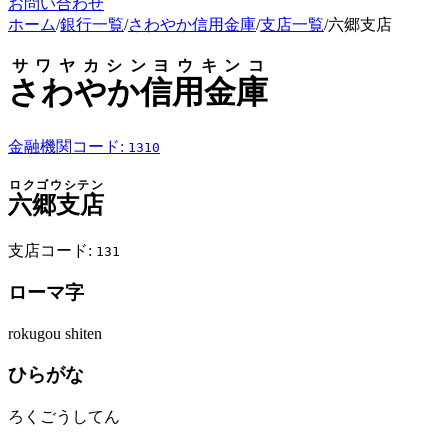
お問い合わせ
ホーム
/
銀行一覧
/
さわやか信用金庫
/
支店一覧
/
六郷支店
サワヤカシンヨウキンコ
さわやか信用金庫
金融機関コード:
1310
ロクゴウシテン
六郷支店
支店コード:
131
ローマ字
rokugou shiten
ひらがな
ろくごうしてん