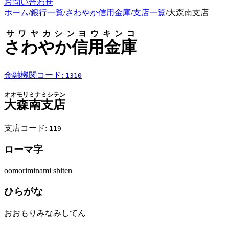
お問い合わせ
ホーム
/
銀行一覧
/
さわやか信用金庫
/
支店一覧
/
大森南支店
サワヤカシンヨウキンコ
さわやか信用金庫
金融機関コード:
1310
オオモリミナミシテン
大森南支店
支店コード:
119
ローマ字
oomoriminami shiten
ひらがな
おおもりみなみしてん