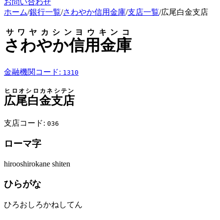
お問い合わせ
ホーム
/
銀行一覧
/
さわやか信用金庫
/
支店一覧
/
広尾白金支店
サワヤカシンヨウキンコ
さわやか信用金庫
金融機関コード:
1310
ヒロオシロカネシテン
広尾白金支店
支店コード:
036
ローマ字
hirooshirokane shiten
ひらがな
ひろおしろかねしてん