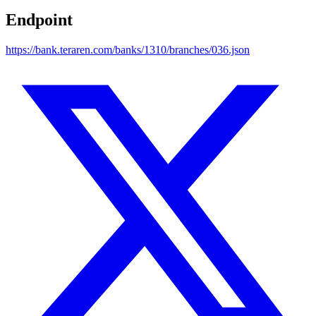
Endpoint
https://bank.teraren.com/banks/1310/branches/036.json