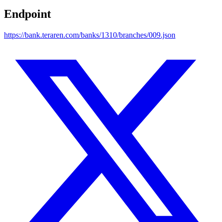
Endpoint
https://bank.teraren.com/banks/1310/branches/009.json