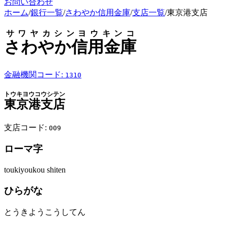
お問い合わせ
ホーム
/
銀行一覧
/
さわやか信用金庫
/
支店一覧
/
東京港支店
サワヤカシンヨウキンコ
さわやか信用金庫
金融機関コード:
1310
トウキヨウコウシテン
東京港支店
支店コード:
009
ローマ字
toukiyoukou shiten
ひらがな
とうきようこうしてん