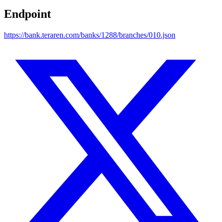
Endpoint
https://bank.teraren.com/banks/1288/branches/010.json