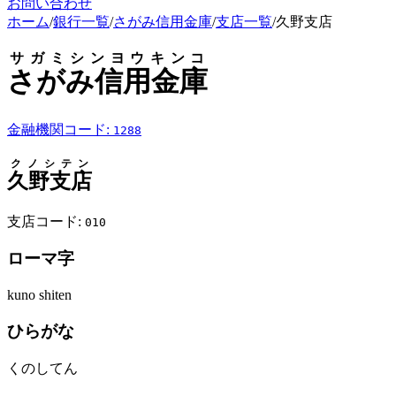
お問い合わせ
ホーム
/
銀行一覧
/
さがみ信用金庫
/
支店一覧
/
久野支店
サガミシンヨウキンコ
さがみ信用金庫
金融機関コード:
1288
クノシテン
久野支店
支店コード:
010
ローマ字
kuno shiten
ひらがな
くのしてん