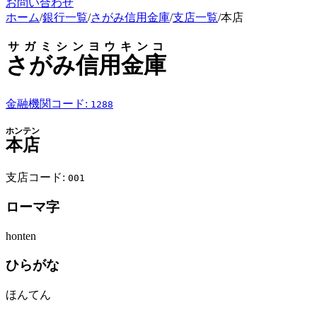
お問い合わせ
ホーム
/
銀行一覧
/
さがみ信用金庫
/
支店一覧
/
本店
サガミシンヨウキンコ
さがみ信用金庫
金融機関コード:
1288
ホンテン
本店
支店コード:
001
ローマ字
honten
ひらがな
ほんてん