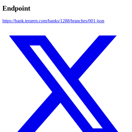
Endpoint
https://bank.teraren.com/banks/1288/branches/001.json