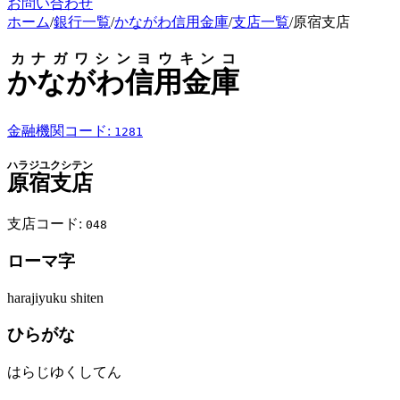
お問い合わせ
ホーム
/
銀行一覧
/
かながわ信用金庫
/
支店一覧
/
原宿支店
カナガワシンヨウキンコ
かながわ信用金庫
金融機関コード:
1281
ハラジユクシテン
原宿支店
支店コード:
048
ローマ字
harajiyuku shiten
ひらがな
はらじゆくしてん