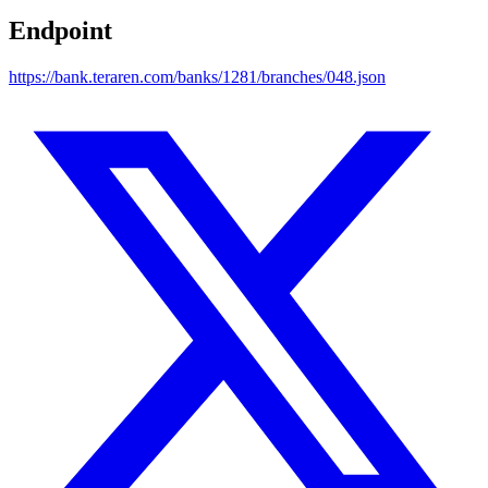
Endpoint
https://bank.teraren.com/banks/1281/branches/048.json