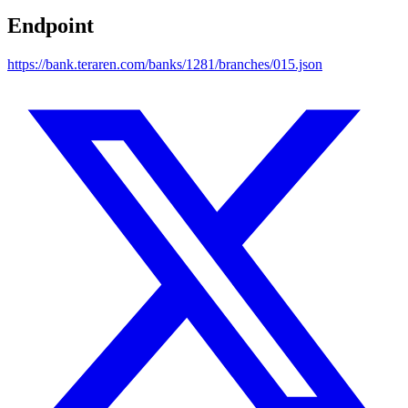
Endpoint
https://bank.teraren.com/banks/1281/branches/015.json