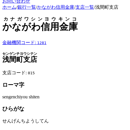
お問い合わせ
ホーム
/
銀行一覧
/
かながわ信用金庫
/
支店一覧
/
浅間町支店
カナガワシンヨウキンコ
かながわ信用金庫
金融機関コード:
1281
センゲンチヨウシテン
浅間町支店
支店コード:
015
ローマ字
sengenchiyou shiten
ひらがな
せんげんちようしてん