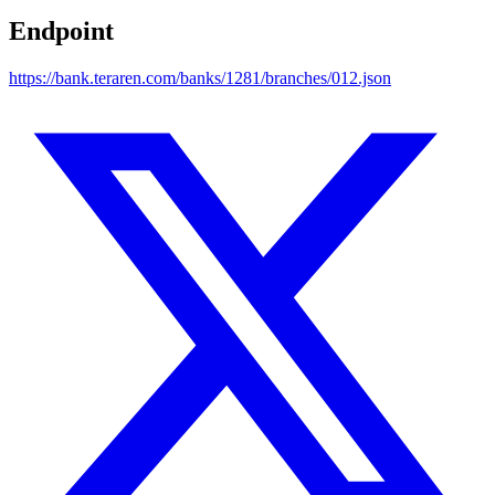
Endpoint
https://bank.teraren.com/banks/1281/branches/012.json