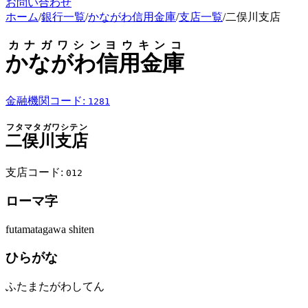
お問い合わせ
ホーム
/
銀行一覧
/
かながわ信用金庫
/
支店一覧
/
二俣川支店
カナガワシンヨウキンコ
かながわ信用金庫
金融機関コード:
1281
フタマタガワシテン
二俣川支店
支店コード:
012
ローマ字
futamatagawa shiten
ひらがな
ふたまたがわしてん