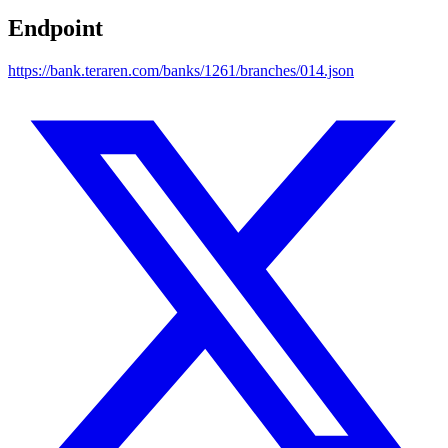
Endpoint
https://bank.teraren.com/banks/1261/branches/014.json