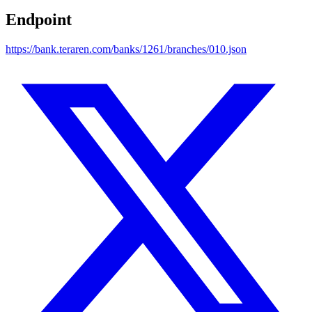
Endpoint
https://bank.teraren.com/banks/1261/branches/010.json