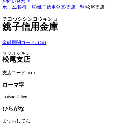
お問い合わせ
ホーム
/
銀行一覧
/
銚子信用金庫
/
支店一覧
/
松尾支店
チヨウシシンヨウキンコ
銚子信用金庫
金融機関コード:
1261
マツオシテン
松尾支店
支店コード:
010
ローマ字
matsuo shiten
ひらがな
まつおしてん