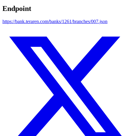
Endpoint
https://bank.teraren.com/banks/1261/branches/007.json