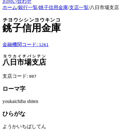
お問い合わせ
ホーム
/
銀行一覧
/
銚子信用金庫
/
支店一覧
/
八日市場支店
チヨウシシンヨウキンコ
銚子信用金庫
金融機関コード:
1261
ヨウカイチバシテン
八日市場支店
支店コード:
007
ローマ字
youkaichiba shiten
ひらがな
ようかいちばしてん