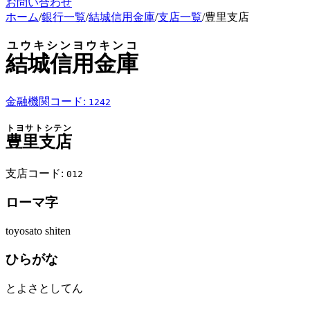
お問い合わせ
ホーム
/
銀行一覧
/
結城信用金庫
/
支店一覧
/
豊里支店
ユウキシンヨウキンコ
結城信用金庫
金融機関コード:
1242
トヨサトシテン
豊里支店
支店コード:
012
ローマ字
toyosato shiten
ひらがな
とよさとしてん