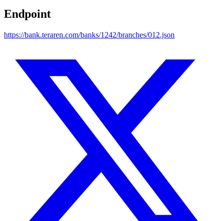
Endpoint
https://bank.teraren.com/banks/1242/branches/012.json