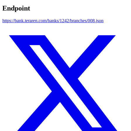
Endpoint
https://bank.teraren.com/banks/1242/branches/008.json