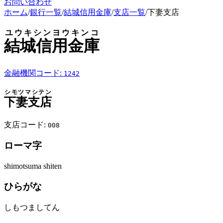
お問い合わせ
ホーム
/
銀行一覧
/
結城信用金庫
/
支店一覧
/
下妻支店
ユウキシンヨウキンコ
結城信用金庫
金融機関コード:
1242
シモツマシテン
下妻支店
支店コード:
008
ローマ字
shimotsuma shiten
ひらがな
しもつましてん