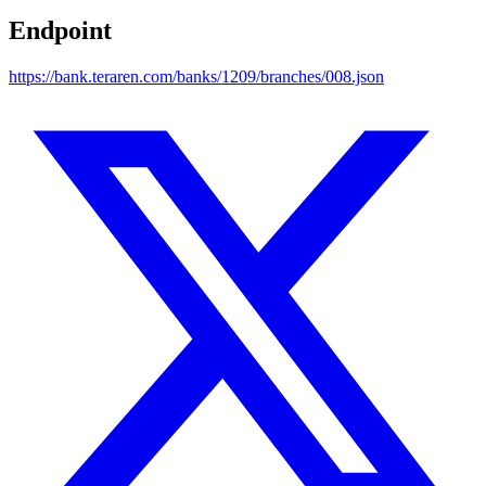
Endpoint
https://bank.teraren.com/banks/1209/branches/008.json