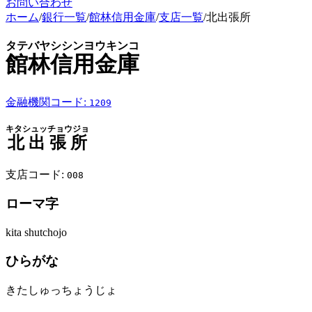
お問い合わせ
ホーム
/
銀行一覧
/
館林信用金庫
/
支店一覧
/
北出張所
タテバヤシシンヨウキンコ
館林信用金庫
金融機関コード:
1209
キタシュッチョウジョ
北出張所
支店コード:
008
ローマ字
kita shutchojo
ひらがな
きたしゅっちょうじょ