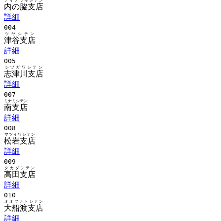
ナイノワキシテン
内の脇支店
詳細
004
ツヤシテン
津谷支店
詳細
005
シヅガワシテン
志津川支店
詳細
007
ミナミシテン
南支店
詳細
008
マツイワシテン
松岩支店
詳細
009
タカダシテン
高田支店
詳細
010
オオフナトシテン
大船渡支店
詳細