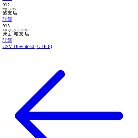
012
サカリシテン
盛支店
詳細
013
ヒガシシンジヨウシテン
東新城支店
詳細
CSV Download (UTF-8)