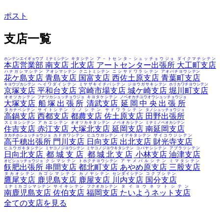
ポスト
支店一覧
ホンテンエイギョウブ
ミナミシテン
キタシテン
ア－トセンタ－シュッチョウジョ
ダイクマチシテン
本店営業部
南支店
北支店
アートセンター出張所
大工町支店
ハナガシマシテン
アオシマシテン
クニトミシテン
ニシサドワラシテン
アオバチヨウシテン
花ケ島支店
青島支店
国富支店
西佐土原支店
青葉町支店
キヨウヅカシテン
ヘイワダイシテン
ミヤザキイチバシテン
ジヨウガサキシテン
ホリカワチヨウシテン
京塚支店
平和台支店
宮崎市場支店
城ケ崎支店
堀川町支店
オオツカシテン
フナツカシュッチョウジョ
キヨタケシテン
ノベオカチユウオウシュッチョウジョ
大塚支店
船塚出張所
清武支店
延岡中央出張所
タカナベシテン
サイトシテン
ツノシテン
サドワラシテン
タノシュッチョウジョ
高鍋支店
西都支店
都農支店
佐土原支店
田野出張所
スミヨシシテン
アカエシテン
オオツカキタシテン
ノベオカシテン
ミナミノベオカシテン
住吉支店
赤江支店
大塚北支店
延岡支店
南延岡支店
タカチホシュッチョウジョ
カドガワシテン
ヒユウガシテン
イデキタシテン
ザイコウジシテン
高千穂出張所
門川支店
日向支店
出北支店
財光寺支店
ヒユウガキタシテン
ミヤコノジヨウシテン
ミヤコノジヨウキタシテン
コバヤシシテン
アブラツシテン
日向北支店
都城支店
都城北支店
小林支店
油津支店
オビシュッチョウジョ
クシマシテン
トホクチヨウシテン
アヤメバルシテン
ミマタシテン
飫肥出張所
串間支店
都北町支店
あやめ原支店
三股支店
タカオシテン
カゴシマシテン
カノヤシテン
センダイシテン
コクブシテン
鷹尾支店
鹿児島支店
鹿屋支店
川内支店
国分支店
ミナミカゴシマシテン
サイキシテン
フクオカシテン
タイヨウネツトシテン
南鹿児島支店
佐伯支店
福岡支店
たいようネット支店
全ての支店を見る