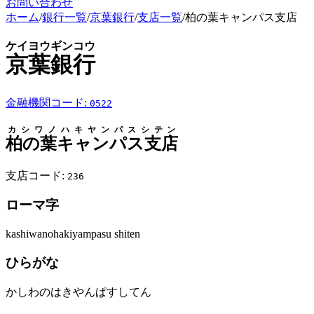
お問い合わせ
ホーム
/
銀行一覧
/
京葉銀行
/
支店一覧
/
柏の葉キャンパス支店
ケイヨウギンコウ
京葉銀行
金融機関コード:
0522
カシワノハキヤンパスシテン
柏の葉キャンパス支店
支店コード:
236
ローマ字
kashiwanohakiyampasu shiten
ひらがな
かしわのはきやんぱすしてん