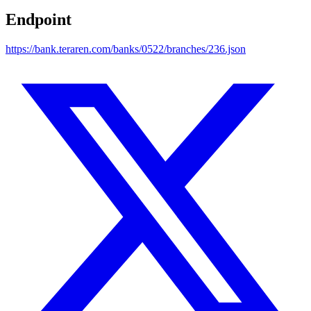
Endpoint
https://bank.teraren.com/banks/0522/branches/236.json