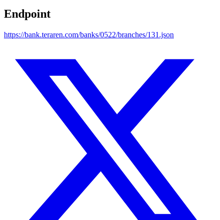
Endpoint
https://bank.teraren.com/banks/0522/branches/131.json