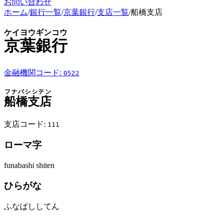
お問い合わせ
ホーム
/
銀行一覧
/
京葉銀行
/
支店一覧
/
船橋支店
ケイヨウギンコウ
京葉銀行
金融機関コード:
0522
フナバシシテン
船橋支店
支店コード:
111
ローマ字
funabashi shiten
ひらがな
ふなばししてん