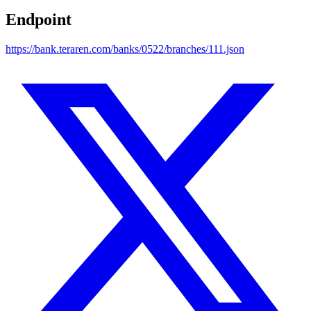
Endpoint
https://bank.teraren.com/banks/0522/branches/111.json