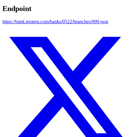
Endpoint
https://bank.teraren.com/banks/0522/branches/099.json