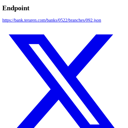
Endpoint
https://bank.teraren.com/banks/0522/branches/092.json