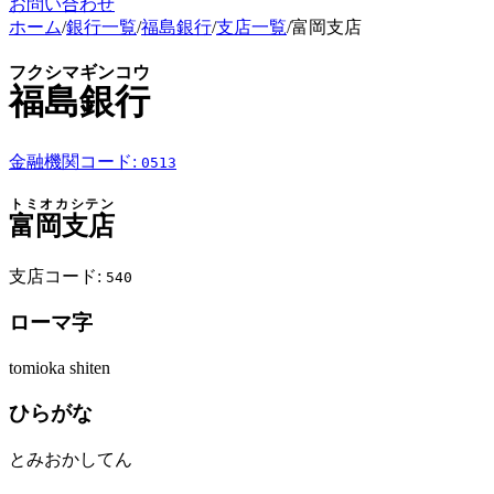
お問い合わせ
ホーム
/
銀行一覧
/
福島銀行
/
支店一覧
/
富岡支店
フクシマギンコウ
福島銀行
金融機関コード:
0513
トミオカシテン
富岡支店
支店コード:
540
ローマ字
tomioka shiten
ひらがな
とみおかしてん