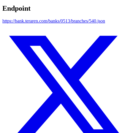
Endpoint
https://bank.teraren.com/banks/0513/branches/540.json