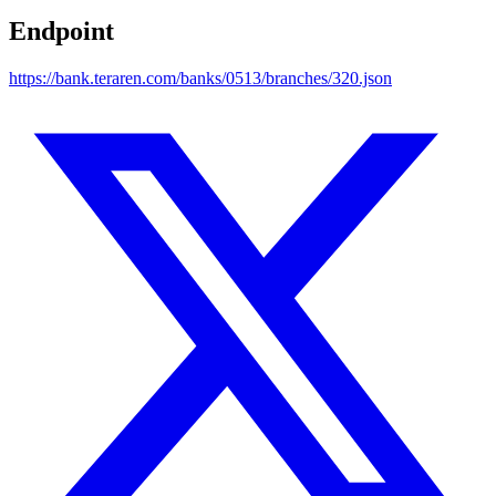
Endpoint
https://bank.teraren.com/banks/0513/branches/320.json