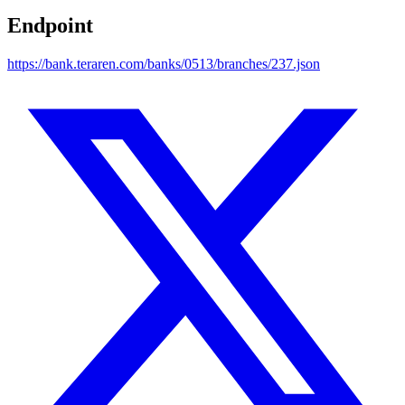
Endpoint
https://bank.teraren.com/banks/0513/branches/237.json