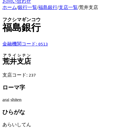
お問い合わせ
ホーム
/
銀行一覧
/
福島銀行
/
支店一覧
/
荒井支店
フクシマギンコウ
福島銀行
金融機関コード:
0513
アライシテン
荒井支店
支店コード:
237
ローマ字
arai shiten
ひらがな
あらいしてん