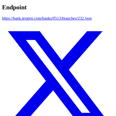
Endpoint
https://bank.teraren.com/banks/0513/branches/232.json