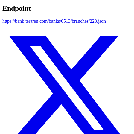
Endpoint
https://bank.teraren.com/banks/0513/branches/223.json